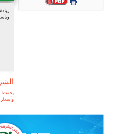
زيادة
وبأسا
الشر
يحتفظ م
وأسعار ا