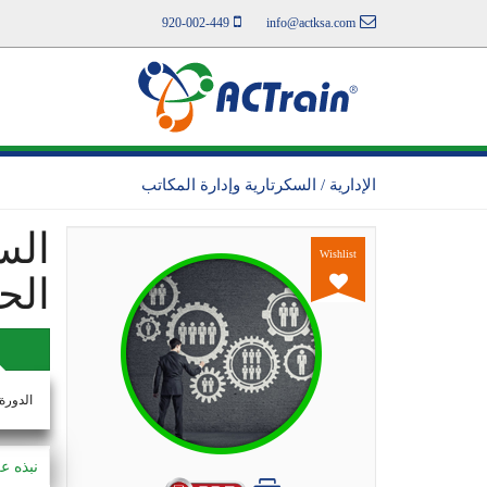
920-002-449
info@actksa.com
الإدارية / السكرتارية وإدارة المكاتب
الس
Wishlist
الح
الدورة
نبذه ع