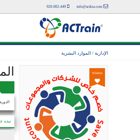
920-002-449
info@actksa.com
الإدارية / الموارد البشرية
الم
Wishlist
الدورة
نبذه ع