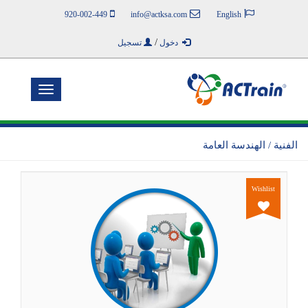
920-002-449
info@actksa.com
English
/
دخول
تسجيل
Toggle
navigation
الفنية / الهندسة العامة
Wishlist