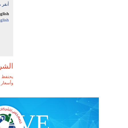
أنقر ه
glish
glish
الشر
يحتفظ م
وأسعار ا
SAVE