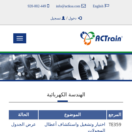
920-002-449
info@actksa.com
English
/
دخول
تسجيل
Toggle
navigation
الهندسة الكهربائية
المرجع
الموضوع
الحالة
TE359
اختيار وتشغيل واستكشاف أعطال
عرض الجدول
المحولات