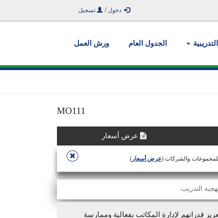
/
دخول
تسجيل
التدريبية
الجدول العام
ورش العمل
MO111
عرض أسعار
للمجموعات والشركات (
عرض أسعار
)
هجية التدريب
زيز قدراتهم لإدارة المكاتب بفعالية وممارسة