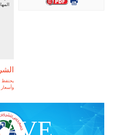
المها
الشر
يحتفظ م
وأسعار ا
SAVE