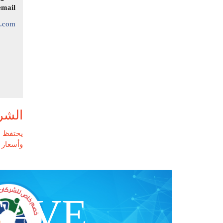
email
a.com
الشر
يحتفظ م
وأسعار ا
SAVE